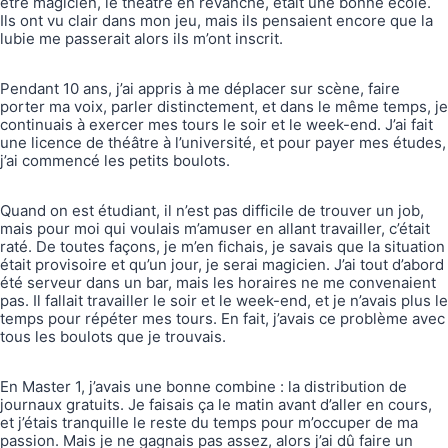
être magicien, le théâtre en revanche, était une bonne école.
Ils ont vu clair dans mon jeu, mais ils pensaient encore que la
lubie me passerait alors ils m’ont inscrit.
Pendant 10 ans, j’ai appris à me déplacer sur scène, faire
porter ma voix, parler distinctement, et dans le même temps, je
continuais à exercer mes tours le soir et le week-end. J’ai fait
une licence de théâtre à l’université, et pour payer mes études,
j’ai commencé les petits boulots.
Quand on est étudiant, il n’est pas difficile de trouver un job,
mais pour moi qui voulais m’amuser en allant travailler, c’était
raté. De toutes façons, je m’en fichais, je savais que la situation
était provisoire et qu’un jour, je serai magicien. J’ai tout d’abord
été serveur dans un bar, mais les horaires ne me convenaient
pas. Il fallait travailler le soir et le week-end, et je n’avais plus le
temps pour répéter mes tours. En fait, j’avais ce problème avec
tous les boulots que je trouvais.
En Master 1, j’avais une bonne combine : la distribution de
journaux gratuits. Je faisais ça le matin avant d’aller en cours,
et j’étais tranquille le reste du temps pour m’occuper de ma
passion. Mais je ne gagnais pas assez, alors j’ai dû faire un